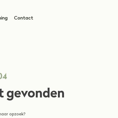
ning
Contact
04
t gevonden
naar opzoek?