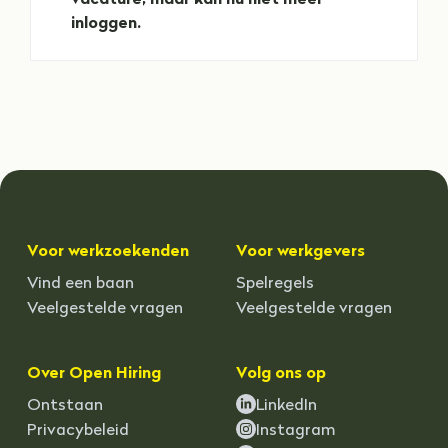
vacature, maar kan nu niet meer 
inloggen. 
Voor werkzoekenden
Voor werkgevers
Vind een baan
Spelregels
Veelgestelde vragen
Veelgestelde vragen
Over Open Hiring
Volg ons op
Ontstaan
LinkedIn
Privacybeleid
Instagram